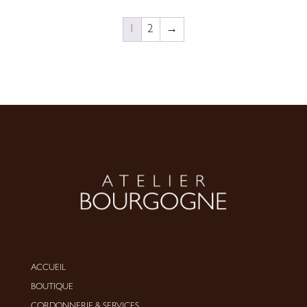
1
2
→
ACCUEIL
BOUTIQUE
CORDONNERIE
&
SERVICES