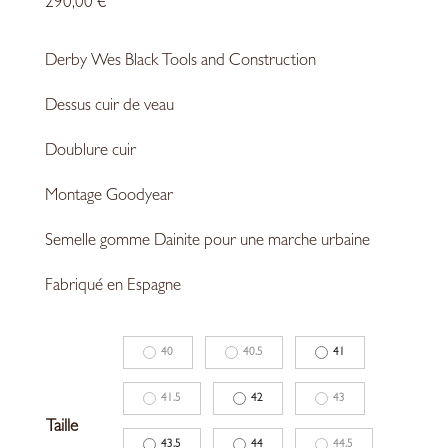
290,00
€
Derby
Wes
Black
Tools
and Construction
Dessus cuir de veau
Doublure cuir
Montage Goodyear
Semelle gomme Dainite pour une marche urbaine
Fabriqué en Espagne
40
40.5
41
41.5
42
43
Taille
43.5
44
44.5