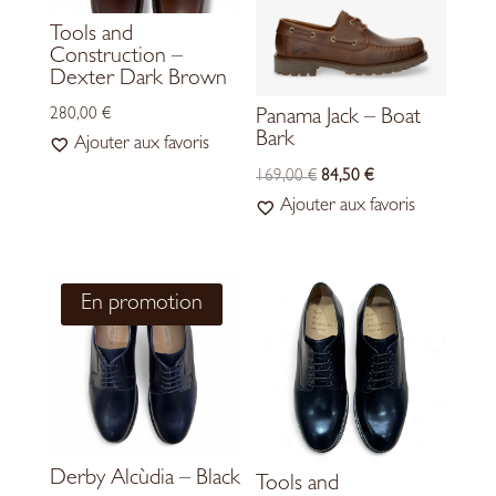
Tools and
Construction –
Dexter Dark Brown
280,00
€
Panama Jack – Boat
Bark
Ajouter aux favoris
LE
LE
169,00
€
84,50
€
PRIX
PRIX
Ajouter aux favoris
INITIAL
ACTUEL
ÉTAIT :
EST :
169,00 €.
84,50 €.
En promotion
Derby Alcùdia – Black
Tools and