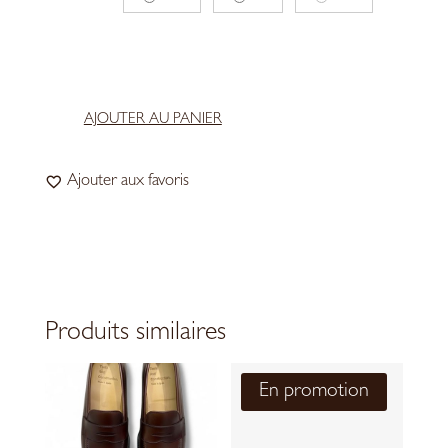
AJOUTER AU PANIER
quantité
de
Ajouter aux favoris
Tools
and
Construction
-
Wes
Black
Produits similaires
En promotion