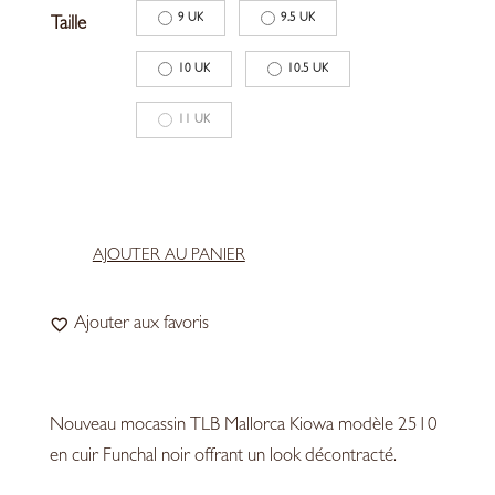
9 UK
9.5 UK
Taille
10 UK
10.5 UK
11 UK
AJOUTER AU PANIER
quantité
de
Ajouter aux favoris
TLB
Mallorca
-
Kiowa
Nouveau mocassin TLB Mallorca Kiowa modèle 2510
2510
en cuir Funchal noir offrant un look décontracté.
Suede