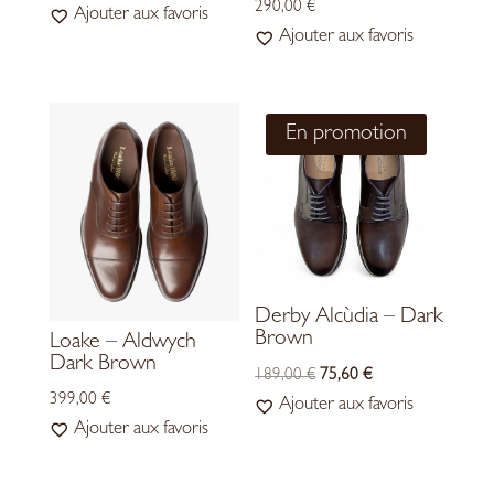
290,00
€
Ajouter aux favoris
Ajouter aux favoris
En promotion
Derby Alcùdia – Dark
Brown
Loake – Aldwych
Dark Brown
LE
LE
189,00
€
75,60
€
399,00
€
PRIX
PRIX
Ajouter aux favoris
Ajouter aux favoris
INITIAL
ACTUEL
ÉTAIT :
EST :
189,00 €.
75,60 €.