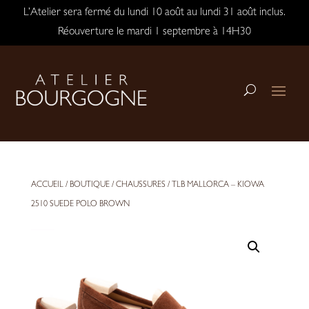
L’Atelier sera fermé du lundi 10 août au lundi 31 août inclus.
Réouverture le mardi 1 septembre à 14H30
ACCUEIL
/
BOUTIQUE
/
CHAUSSURES
/ TLB MALLORCA – KIOWA
2510 SUEDE POLO BROWN