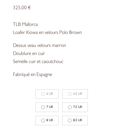
325,00
€
TLB
Mallorca
Loafer Kiowa en velours Polo Brown
Dessus veau velours marron
Doublure en cuir
Semelle cuir et caoutchouc
Fabriqué en Espagne
6 UK
6.5 UK
7 UK
7.5 UK
8 UK
8.5 UK