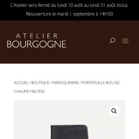
L’Atelier sera fermé du lundi 10 août au lundi 31 août inclus.
Réouverture le mardi 1 septembre à 14H30
ACCUEIL
/
BOUTIQUE
/
MAROQUINERIE
/ PORTEFEUILLE BLEU DE
CHAUFFE MALTESE