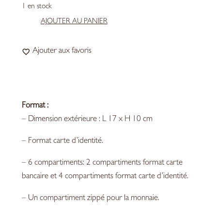
1 en stock
AJOUTER AU PANIER
quantité
de
Ajouter aux favoris
Portefeuille
Bleu
de
Chauffe
Format :
Maltese
– Dimension extérieure : L 17 x H 10 cm
– Format carte d’identité.
– 6 compartiments: 2 compartiments format carte
bancaire et 4 compartiments format carte d’identité.
– Un compartiment zippé pour la monnaie.