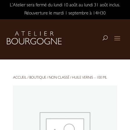
L’Atelier sera fermé du lundi 10 août au lundi 31 août inclus.
Réouverture le mardi 1 septembre à 14H30
ACCUEIL
/
BOUTIQUE
/
NON CLASSÉ
/ HUILE VERNIS – 100 ML