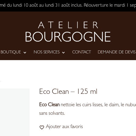
ermé du lundi 10 août au lundi 31 août inclus. Réouverture le mardi 1 
BOUTIQUE
NOS SERVICES
CONTACT
DEMANDE DE DEVIS
L
Eco Clean – 125 ml
Eco Clean
nettoie les cuirs lisses, le daim, le nubu
sans solvants.
Ajouter aux favoris