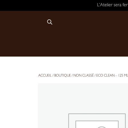
L’Atelier sera f
ACCUEIL
/
BOUTIQUE
/
NON CLASSÉ
/ ECO CLEAN – 125 M