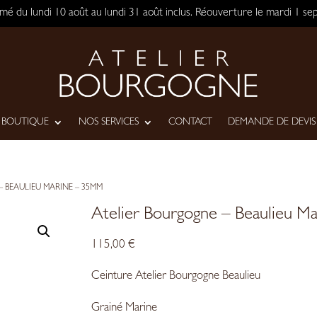
ermé du lundi 10 août au lundi 31 août inclus. Réouverture le mardi 1 
BOUTIQUE
NOS SERVICES
CONTACT
DEMANDE DE DEVIS
– BEAULIEU MARINE – 35MM
Atelier Bourgogne – Beaulieu 
115,00
€
Ceinture Atelier Bourgogne Beaulieu
Grainé Marine