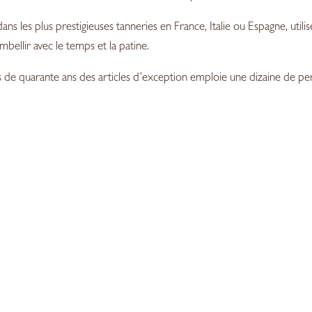
-
dans les plus prestigieuses tanneries en France, Italie ou Espagne, uti
35mm
bellir avec le temps et la patine.
us de quarante ans des articles d’exception emploie une dizaine de pe