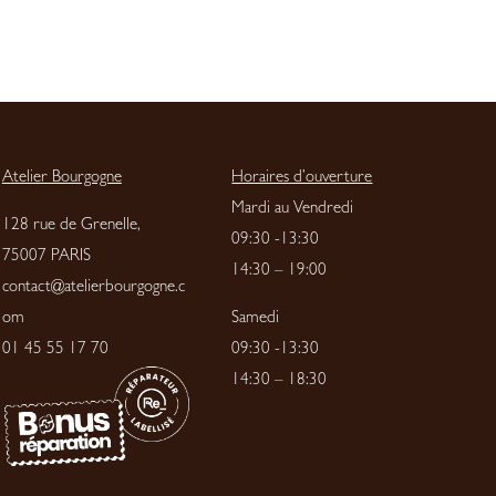
Atelier Bourgogne
Horaires d’ouverture
Mardi au Vendredi
128 rue de Grenelle,
09:30 -13:30
75007 PARIS
14:30 – 19:00
contact@atelierbourgogne.c
om
Samedi
01 45 55 17 70
09:30 -13:30
14:30 – 18:30