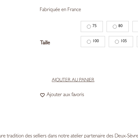
Fabriquée en France
75
80
100
105
Taille
AJOUTER AU PANIER
quantité
de
Ajouter aux favoris
Atelier
Bourgogne
-
Beaulieu
Marine
ure tradition des selliers dans notre atelier partenaire des Deux-Sèvre