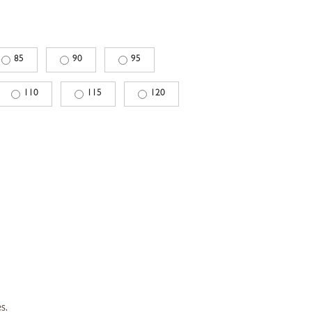
85
90
95
110
115
120
s.